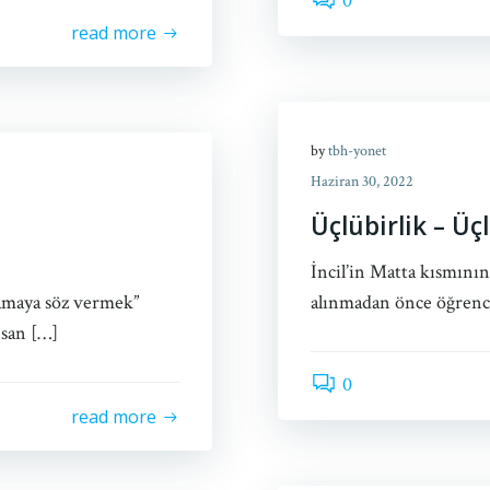
0
read more
by
tbh-yonet
Haziran 30, 2022
Üçlübirlik – Üç
İncil’in Matta kısmını
mamaya söz vermek”
alınmadan önce öğrenci
nsan […]
0
read more