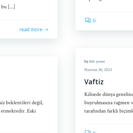
, bu […]
0
read more
by
tbh-yonet
Haziran 30, 2022
Vaftiz
Kilisede dünya genelin
z beklentileri değil,
buyrulmasına rağmen vaf
 etmektedir. Eski
tarafından farklı biçim