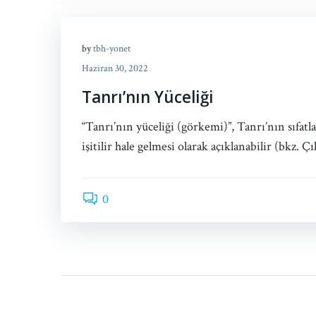
by
tbh-yonet
Haziran 30, 2022
Tanrı’nın Yüceliği
“Tanrı’nın yüceliği (görkemi)”, Tanrı’nın sıfat
işitilir hale gelmesi olarak açıklanabilir (bkz. Ç
0