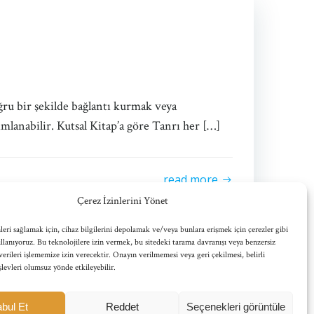
ğru bir şekilde bağlantı kurmak veya
ımlanabilir. Kutsal Kitap’a göre Tanrı her […]
read more
Çerez İzinlerini Yönet
leri sağlamak için, cihaz bilgilerini depolamak ve/veya bunlara erişmek için çerezler gibi
ullanıyoruz. Bu teknolojilere izin vermek, bu sitedeki tarama davranışı veya benzersiz
verileri işlememize izin verecektir. Onayın verilmemesi veya geri çekilmesi, belirli
işlevleri olumsuz yönde etkileyebilir.
Posts
Posts
Page
Page
1
2
Next
bul Et
Reddet
Seçenekleri görüntüle