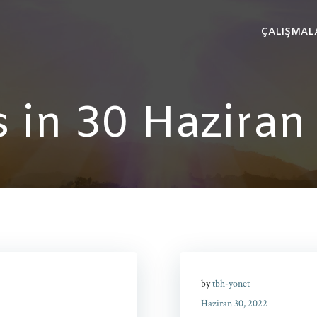
ÇALIŞMAL
s in 30 Haziran
by
tbh-yonet
Haziran 30, 2022