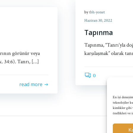
by
tbh-yonet
Haziran 30, 2022
Tapınma
Tapınma, “Tanrı’yla do
larının görünür veya
karşılaşmak” olarak tan
ık. 34:6). Tanrı, […]
0
read more
En iyi deneyim
teknolojiler k
kimlikler gibi 
özellikleri ve 
Ka