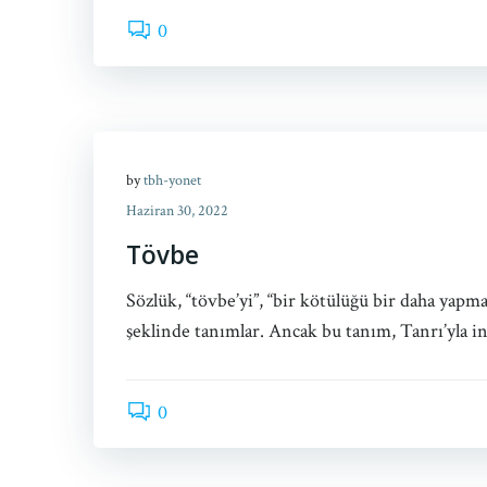
0
by
tbh-yonet
Haziran 30, 2022
Tövbe
Sözlük, “tövbe’yi”, “bir kötülüğü bir daha yap
şeklinde tanımlar. Ancak bu tanım, Tanrı’yla i
0