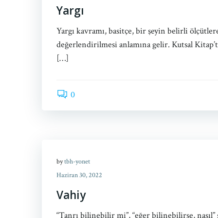
Yargı
Yargı kavramı, basitçe, bir şeyin belirli ölçütle
değerlendirilmesi anlamına gelir. Kutsal Kitap’
[…]
0
by
tbh-yonet
Haziran 30, 2022
Vahiy
“Tanrı bilinebilir mi”, “eğer bilinebilirse, nasıl”