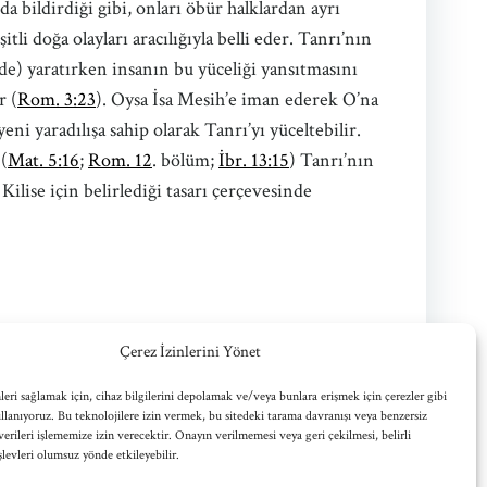
da bildirdiği gibi, onları öbür halklardan ayrı
li doğa olayları aracılığıyla belli eder. Tanrı’nın
de) yaratırken insanın bu yüceliği yansıtmasını
r (
Rom. 3:23
). Oysa İsa Mesih’e iman ederek O’na
i yaradılışa sahip olarak Tanrı’yı yüceltebilir.
 (
Mat. 5:16
;
Rom. 12
. bölüm;
İbr. 13:15
) Tanrı’nın
Kilise için belirlediği tasarı çerçevesinde
Çerez İzinlerini Yönet
leri sağlamak için, cihaz bilgilerini depolamak ve/veya bunlara erişmek için çerezler gibi
ullanıyoruz. Bu teknolojilere izin vermek, bu sitedeki tarama davranışı veya benzersiz
verileri işlememize izin verecektir. Onayın verilmemesi veya geri çekilmesi, belirli
işlevleri olumsuz yönde etkileyebilir.