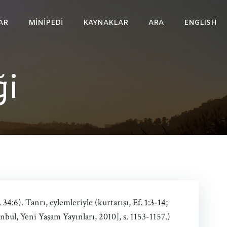
AR
MINIPEDI
KAYNAKLAR
ARA
ENGLISH
ği
. 34:6
). Tanrı, eylemleriyle (kurtarışı,
Ef. 1:3-14
;
tanbul, Yeni Yaşam Yayınları, 2010], s. 1153-1157.)