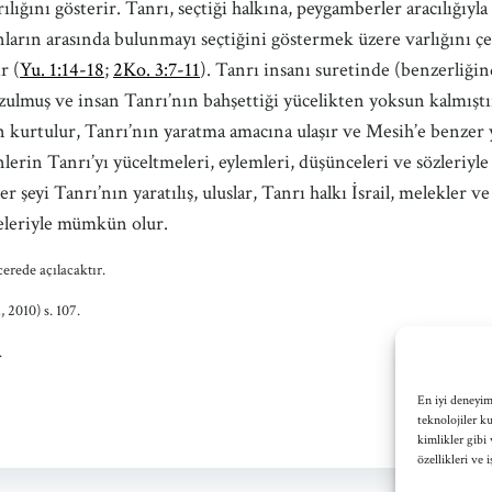
lığını gösterir. Tanrı, seçtiği halkına, peygamberler aracılığıyla 
nların arasında bulunmayı seçtiğini göstermek üzere varlığını çeşit
r (
Yu. 1:14-18
;
2Ko. 3:7-11
). Tanrı insanı suretinde (benzerliğin
zulmuş ve insan Tanrı’nın bahşettiği yücelikten yoksun kalmıştı
kurtulur, Tanrı’nın yaratma amacına ulaşır ve Mesih’e benzer yen
lerin Tanrı’yı yüceltmeleri, eylemleri, düşünceleri ve sözleriyle
şeyi Tanrı’nın yaratılış, uluslar, Tanrı halkı İsrail, melekler ve 
eleriyle mümkün olur.
erede açılacaktır.
 2010) s. 107.
.
En iyi deneyim
teknolojiler k
kimlikler gibi 
özellikleri ve 