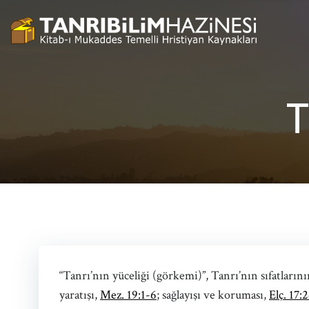
İçeriğe
geç
T
“Tanrı’nın yüceliği (görkemi)”, Tanrı’nın sıfatlarını
yaratışı,
Mez. 19:1-6
; sağlayışı ve koruması,
Elç. 17: