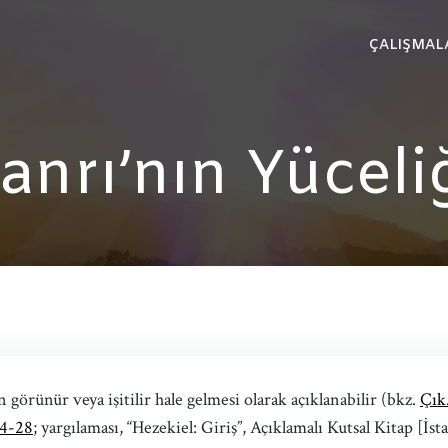
ÇALIŞMAL
anrı’nın Yüceli
n görünür veya işitilir hale gelmesi olarak açıklanabilir (bkz.
Çık
24-28
; yargılaması, “Hezekiel: Giriş”, Açıklamalı Kutsal Kitap [İs