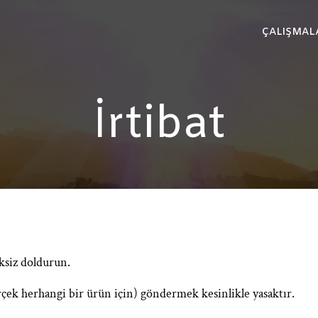
ÇALIŞMAL
İrtibat
iksiz doldurun.
rçek herhangi bir ürün için) göndermek kesinlikle yasaktır.