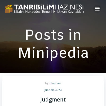
Skip
to
content
Posts in
Minipedia
by
tbh-yonet
June 30, 2022
Judgment