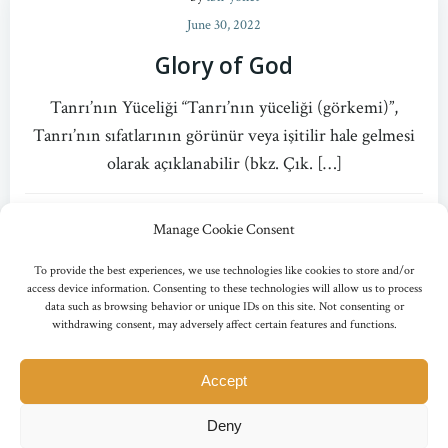
June 30, 2022
Glory of God
Tanrı’nın Yüceliği “Tanrı’nın yüceliği (görkemi)”,
Tanrı’nın sıfatlarının görünür veya işitilir hale gelmesi
olarak açıklanabilir (bkz. Çık. […]
0
read more
Manage Cookie Consent
To provide the best experiences, we use technologies like cookies to store and/or
access device information. Consenting to these technologies will allow us to process
data such as browsing behavior or unique IDs on this site. Not consenting or
Posts
Posts
withdrawing consent, may adversely affect certain features and functions.
Page
Page
Page
Page
1
2
3
…
6
Next
navigation
navigation
Accept
© 2011-2026 Tanrıbilim Hazinesi editorial team. All Rights reserved.
Deny
All content on this site is used under license of the copyright