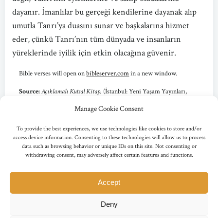
dayanır. İmanlılar bu gerçeği kendilerine dayanak alıp
umutla Tanrı’ya duasını sunar ve başkalarına hizmet
eder, çünkü Tanrı’nın tüm dünyada ve insanların
yüreklerinde iyilik için etkin olacağına güvenir.
Bible verses will open on
bibleserver.com
in a new window.
Source:
Açıklamalı Kutsal Kitap.
(İstanbul: Yeni Yaşam Yayınları,
2010) p. 1666.
Manage Cookie Consent
Copyright © 2010 Yeni Yaşam Yayınları. Used by Permission.
To provide the best experiences, we use technologies like cookies to store and/or
access device information. Consenting to these technologies will allow us to process
data such as browsing behavior or unique IDs on this site. Not consenting or
withdrawing consent, may adversely affect certain features and functions.
Accept
© 2011-2026 Tanrıbilim Hazinesi editorial team. All Rights reserved.
Deny
All content on this site is used under license of the copyright