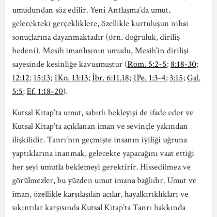
umudundan söz edilir. Yeni Antlaşma’da umut,
gelecekteki gerçekliklere, özellikle kurtuluşun nihai
sonuçlarına dayanmaktadır (örn. doğruluk, diriliş
bedeni). Mesih imanlısının umudu, Mesih’in dirilişi
sayesinde kesinliğe kavuşmuştur (
Rom. 5:2-5
;
8:18-30
;
12:12
;
15:13
;
1Ko. 13:13
;
İbr. 6:11
,
18
;
1Pe. 1:3-4
;
3:15
;
Gal.
5:5
;
Ef. 1:18-20
).
Kutsal Kitap’ta umut, sabırlı bekleyişi de ifade eder ve
Kutsal Kitap’ta açıklanan iman ve sevinçle yakından
ilişkilidir. Tanrı’nın geçmişte insanın iyiliği uğruna
yaptıklarına inanmak, gelecekte yapacağını vaat ettiği
her şeyi umutla beklemeyi gerektirir. Hissedilmez ve
görülmezler, bu yüzden umut imana bağlıdır. Umut ve
iman, özellikle karşılaşılan acılar, hayalkırıklıkları ve
sıkıntılar karşısında Kutsal Kitap’ta Tanrı hakkında