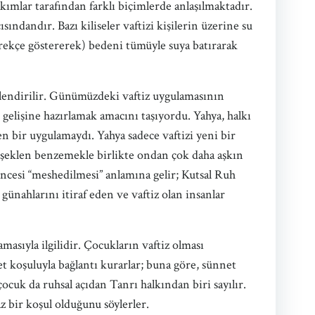
ımlar tarafından farklı biçimlerde anlaşılmaktadır.
ısındandır. Bazı kiliseler vaftizi kişilerin üzerine su
gerekçe göstererek) bedeni tümüyle suya batırarak
şkilendirilir. Günümüzdeki vaftiz uygulamasının
n gelişine hazırlamak amacını taşıyordu. Yahya, halkı
n bir uygulamaydı. Yahya sadece vaftizi yeni bir
ne şeklen benzemekle birlikte ondan çok daha aşkın
öncesi “meshedilmesi” anlamına gelir; Kutsal Ruh
, günahlarını itiraf eden ve vaftiz olan insanlar
amasıyla ilgilidir. Çocukların vaftiz olması
t koşuluyla bağlantı kurarlar; buna göre, sünnet
çocuk da ruhsal açıdan Tanrı halkından biri sayılır.
z bir koşul olduğunu söylerler.