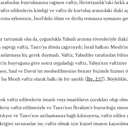
afından buyrulmasına rağmen vaftiz, Hıristiyanlık’taki farklı ak
ftiz edilenlerin kimliği ve vaftiz ile kurtuluş arasındaki ilişki aç
batırma eyleminin, İncil’deki ölüm ve diriliş temasına uymasını 
tlar tartışmalı olsa da, çoğunlukla Yahudi arınma törenleriyle ili
aptığı vaftiz, Tanrı’ya dönüş çağırısıydı; İsrail halkını Mesih’i
 anlatmaya hiç gerek duymadı. Vaftiz, Yahudiler tarafından biline
ih’in buyruğuna göre sonra uyguladığı vaftiz, Yahya’nın vaftizi
dilmesi, Saul ve Davut’un meshedilmesine benzer biçimde hizmet 
a Mesih vaftiz olarak halkı ile bir sayıldı (
İbr. 2:17
). Böylelikle
ha çok vaftiz edilenlerin imanlı veya imanlıların çocukları olup olm
elerin vaftiz edilmesiyle ve Tanrı’nın İbrahim’e buyurduğu sünne
tılıyor ve Tanrı’nın antlaşmasına bağlı kılınıyorsa, vaftiz edilen 
tiğini savunanlar ise, vaftiz olmak için kişisel imanın kaçınılma