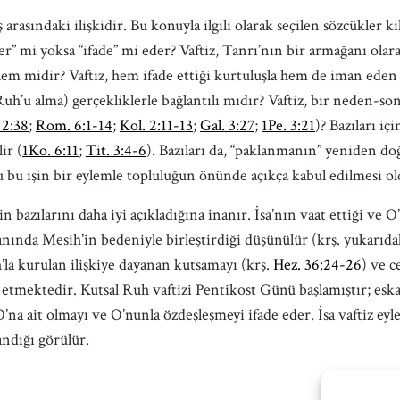
ş arasındaki ilişkidir. Bu konuyla ilgili olarak seçilen sözcükler 
” mi yoksa “ifade” mi eder? Vaftiz, Tanrı’nın bir armağanı olar
 eylem midir? Vaftiz, hem ifade ettiği kurtuluşla hem de iman ed
h’u alma) gerçekliklerle bağlantılı mıdır? Vaftiz, bir neden-son
 2:38
;
Rom. 6:1-14
;
Kol. 2:11-13
;
Gal. 3:27
;
1Pe. 3:21
)? Bazıları iç
ir (
1Ko. 6:11
;
Tit. 3:4-6
). Bazıları da, “paklanmanın” yeniden doğ
bu işin bir eylemle topluluğun önünde açıkça kabul edilmesi ol
in bazılarını daha iyi açıkladığına inanır. İsa’nın vaat ettiği ve 
anında Mesih’in bedeniyle birleştirdiği düşünülür (krş. yukarıda
h’la kurulan ilişkiye dayanan kutsamayı (krş.
Hez. 36:24-26
) ve c
etmektedir. Kutsal Ruh vaftizi Pentikost Günü başlamıştır; eskatol
 O’na ait olmayı ve O’nunla özdeşleşmeyi ifade eder. İsa vaftiz eyl
ndığı görülür.