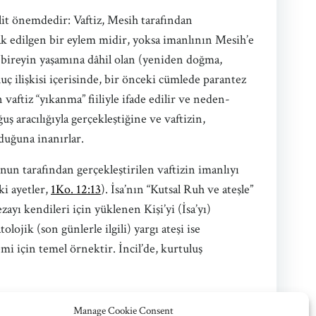
kilit önemdedir: Vaftiz, Mesih tarafından
ak edilgen bir eylem midir, yoksa imanlının Mesih’e
en bireyin yaşamına dâhil olan (yeniden doğma,
uç ilişkisi içerisinde, bir önceki cümlede parantez
in vaftiz “yıkanma” fiiliyle ifade edilir ve neden-
uş aracılığıyla gerçekleştiğine ve vaftizin,
duğuna inanırlar.
O’nun tarafından gerçekleştirilen vaftizin imanlıyı
ki ayetler,
1Ko. 12:13
). İsa’nın “Kutsal Ruh ve ateşle”
ezayı kendileri için yüklenen Kişi’yi (İsa’yı)
ojik (son günlerle ilgili) yargı ateşi ise
emi için temel örnektir. İncil’de, kurtuluş
Manage Cookie Consent