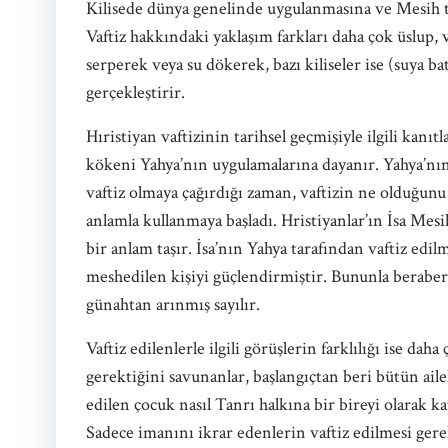
Kilisede dünya genelinde uygulanmasına ve Mesih tar
Vaftiz hakkındaki yaklaşım farkları daha çok üslup, va
serperek veya su dökerek, bazı kiliseler ise (suya 
gerçekleştirir.
Hıristiyan vaftizinin tarihsel geçmişiyle ilgili kanı
kökeni Yahya’nın uygulamalarına dayanır. Yahya’nın y
vaftiz olmaya çağırdığı zaman, vaftizin ne olduğunu
anlamla kullanmaya başladı. Hristiyanlar’ın İsa Mes
bir anlam taşır. İsa’nın Yahya tarafından vaftiz e
meshedilen kişiyi güçlendirmiştir. Bununla beraber İs
günahtan arınmış sayılır.
Vaftiz edilenlerle ilgili görüşlerin farklılığı ise da
gerektiğini savunanlar, başlangıçtan beri bütün ail
edilen çocuk nasıl Tanrı halkına bir bireyi olarak ka
Sadece imanını ikrar edenlerin vaftiz edilmesi gerek