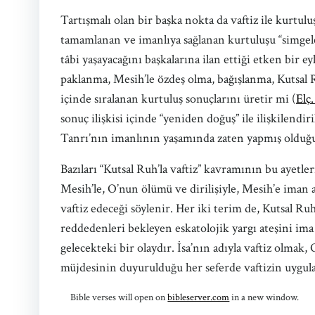
Tartışmalı olan bir başka nokta da vaftiz ile kurtulu
tamamlanan ve imanlıya sağlanan kurtuluşu “simgeler
tâbi yaşayacağını başkalarına ilan ettiği etken bir
paklanma, Mesih’le özdeş olma, bağışlanma, Kutsal Ru
içinde sıralanan kurtuluş sonuçlarını üretir mi (
Elç.
sonuç ilişkisi içinde “yeniden doğuş” ile ilişkilendiril
Tanrı’nın imanlının yaşamında zaten yapmış olduğu 
Bazıları “Kutsal Ruh’la vaftiz” kavramının bu ayetler
Mesih’le, O’nun ölümü ve dirilişiyle, Mesih’e iman 
vaftiz edeceği söylenir. Her iki terim de, Kutsal Ru
reddedenleri bekleyen eskatolojik yargı ateşini ima 
gelecekteki bir olaydır. İsa’nın adıyla vaftiz olmak,
müjdesinin duyurulduğu her seferde vaftizin uygula
Bible verses will open on
bibleserver.com
in a new window.