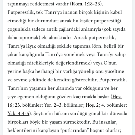
tapınmayı reddetmesi vardır (
Rom. 1:18-23
).
Putperestlik, tek Tanrı’ya inanan birçok kişinin kabul
etmediği bir durumdur; ancak bu kişiler putperestliği
çoğunlukla sadece antik çağlardaki anlamıyla (çok sayıda
ilaha tapınmak) ele almaktadır. Ancak putperestlik,
Tanrı’ya lâyık olmadığı şekilde tapınma (örn. belirli bir
çıkar karşılığında Tanrı’ya yönelmek veya Tanrı’yı sahip
olmadığı nitelikleriyle değerlendirmek) veya O’nun
yerine başka herhangi bir varlığa yönelip onu yüceltme
ve sevme şeklinde de kendini gösterebilir. Putperestlik,
Tanrı’nın yaşamın her alanında var olduğunu ve her
şeye egemen olduğunu gözden kaçırmakla başlar (
Hez.
16
;
23
. bölümler;
Yer. 2–3
. bölümler;
Hoş. 2
;
4
. bölümler;
Yak. 4:4-5
). Şeytan’ın hüküm sürdüğü günahkâr dünyada
birçokları böyle bir yaşam sürmektedir. Bu insanlar,
beklentilerini karşılayan “putlarından” hoşnut olurlar;