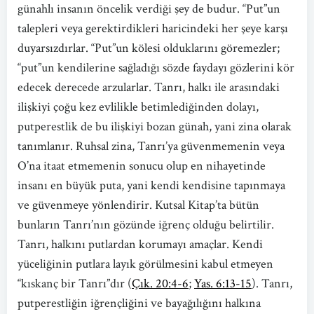
günahlı insanın öncelik verdiği şey de budur. “Put”un
talepleri veya gerektirdikleri haricindeki her şeye karşı
duyarsızdırlar. “Put”un kölesi olduklarını göremezler;
“put”un kendilerine sağladığı sözde faydayı gözlerini kör
edecek derecede arzularlar. Tanrı, halkı ile arasındaki
ilişkiyi çoğu kez evlilikle betimlediğinden dolayı,
putperestlik de bu ilişkiyi bozan günah, yani zina olarak
tanımlanır. Ruhsal zina, Tanrı’ya güvenmemenin veya
O’na itaat etmemenin sonucu olup en nihayetinde
insanı en büyük puta, yani kendi kendisine tapınmaya
ve güvenmeye yönlendirir. Kutsal Kitap’ta bütün
bunların Tanrı’nın gözünde iğrenç olduğu belirtilir.
Tanrı, halkını putlardan korumayı amaçlar. Kendi
yüceliğinin putlara layık görülmesini kabul etmeyen
“kıskanç bir Tanrı”dır (
Çık. 20:4-6
;
Yas. 6:13-15
). Tanrı,
putperestliğin iğrençliğini ve bayağılığını halkına