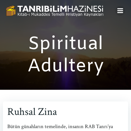
Skip
to
content
Spiritual
Adultery
Ruhsal Zina
Bütün günahların temelinde, insanın RAB Tanrı’ya