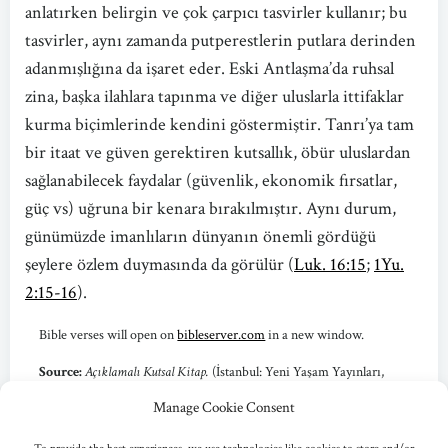
anlatırken belirgin ve çok çarpıcı tasvirler kullanır; bu
tasvirler, aynı zamanda putperestlerin putlara derinden
adanmışlığına da işaret eder. Eski Antlaşma’da ruhsal
zina, başka ilahlara tapınma ve diğer uluslarla ittifaklar
kurma biçimlerinde kendini göstermiştir. Tanrı’ya tam
bir itaat ve güven gerektiren kutsallık, öbür uluslardan
sağlanabilecek faydalar (güvenlik, ekonomik fırsatlar,
güç vs) uğruna bir kenara bırakılmıştır. Aynı durum,
günümüzde imanlıların dünyanın önemli gördüğü
şeylere özlem duymasında da görülür (
Luk. 16:15
;
1Yu.
2:15-16
).
Bible verses will open on
bibleserver.com
in a new window.
Source:
Açıklamalı Kutsal Kitap.
(İstanbul: Yeni Yaşam Yayınları,
2010) p. 1255.
Manage Cookie Consent
Copyright © 2010 Yeni Yaşam Yayınları. Used by Permission.