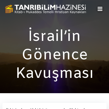
İçeriğe
geç
İsrail’in
Gönence
Kavuşması