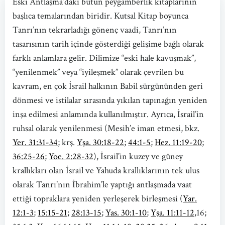
Eski Antlaşma’daki bütün peygamberlik kitaplarının
başlıca temalarından biridir. Kutsal Kitap boyunca
Tanrı’nın tekrarladığı gönenç vaadi, Tanrı’nın
tasarısının tarih içinde gösterdiği gelişime bağlı olarak
farklı anlamlara gelir. Dilimize “eski hale kavuşmak”,
“yenilenmek” veya “iyileşmek” olarak çevrilen bu
kavram, en çok İsrail halkının Babil sürgününden geri
dönmesi ve istilalar sırasında yıkılan tapınağın yeniden
inşa edilmesi anlamında kullanılmıştır. Ayrıca, İsrail’in
ruhsal olarak yenilenmesi (Mesih’e iman etmesi, bkz.
Yer. 31:31-34
; krş.
Yşa. 30:18-22
;
44:1-5
;
Hez. 11:19-20
;
36:25-26
;
Yoe. 2:28-32
), İsrail’in kuzey ve güney
krallıkları olan İsrail ve Yahuda krallıklarının tek ulus
olarak Tanrı’nın İbrahim’le yaptığı antlaşmada vaat
ettiği topraklara yeniden yerleşerek birleşmesi (
Yar.
12:1-3
;
15:15-21
;
28:13-15
;
Yas. 30:1-10
;
Yşa. 11:11-12
,16;