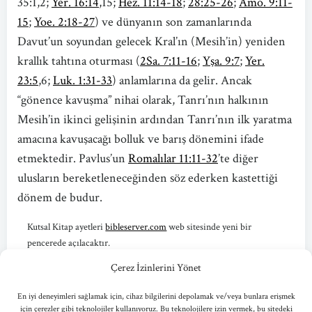
35:1,2;
Yer. 16:14
,15;
Hez. 11:14-18
;
28:25-26
;
Amo. 9:11-
15
;
Yoe. 2:18-27
) ve dünyanın son zamanlarında
Davut’un soyundan gelecek Kral’ın (Mesih’in) yeniden
krallık tahtına oturması (
2Sa. 7:11-16
;
Yşa. 9:7
;
Yer.
23:5
,6;
Luk. 1:31-33
) anlamlarına da gelir. Ancak
“gönence kavuşma” nihai olarak, Tanrı’nın halkının
Mesih’in ikinci gelişinin ardından Tanrı’nın ilk yaratma
amacına kavuşacağı bolluk ve barış dönemini ifade
etmektedir. Pavlus’un
Romalılar 11:11-32
’te diğer
ulusların bereketleneceğinden söz ederken kastettiği
dönem de budur.
Kutsal Kitap ayetleri
bibleserver.com
web sitesinde yeni bir
pencerede açılacaktır.
Çerez İzinlerini Yönet
Kaynak:
Açıklamalı Kutsal Kitap.
(İstanbul: Yeni Yaşam Yayınları,
2010) s. 1212.
En iyi deneyimleri sağlamak için, cihaz bilgilerini depolamak ve/veya bunlara erişmek
için çerezler gibi teknolojiler kullanıyoruz. Bu teknolojilere izin vermek, bu sitedeki
Telif Hakları © 2010 Yeni Yaşam Yayınları. İzin ile kullanılmıştır.