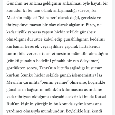
Günahın ne anlama geldiğinin anlaşılması öyle hayati bir
konudur ki bu tam olarak anlaşılmadığı sürece, İsa
Mesih’in müjdesi “iyi haber” olarak değil, gereksiz ve
ihtiyaç duyulmayan bir olay olarak algılanır. Birey, ne
kadar iyilik yaparsa yapsın hiçbir şekilde günahsız
olmadığını dürüstçe kabul edip günahlılığının bedelini
kurbanlar keserek veya iyilikler yaparak hatta kendi
canını bile vererek telafi etmesinin mümkün olmadığını
(çünkü günahın bedelini günahlı bir can ödeyemez)
gördükten sonra, Tanrı’nın lütufla sağladığı kusursuz
kurban (çünkü hiçbir şekilde günah işlememiştir) İsa
Mesih’in çarmıhta “benim yerime” ölmesine, böylelikle
günahların bağışının mümkün kılınmasına aslında ne
kadar ihtiyacı olduğunu anlayabilecektir ki bu da Kutsal
Ruh’un kişinin yüreğinin bu konuda aydınlanmasına
yardımcı olmasıyla mümkündür. Böylelikle kişi kendi