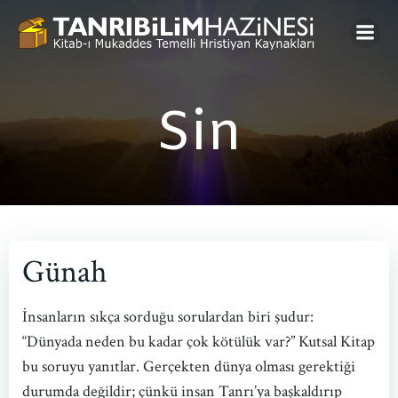
Skip
to
content
Sin
Günah
İnsanların sıkça sorduğu sorulardan biri şudur:
“Dünyada neden bu kadar çok kötülük var?” Kutsal Kitap
bu soruyu yanıtlar. Gerçekten dünya olması gerektiği
durumda değildir; çünkü insan Tanrı’ya başkaldırıp