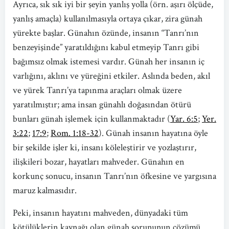
Ayrıca, sık sık iyi bir şeyin yanlış yolla (örn. aşırı ölçüde,
yanlış amaçla) kullanılmasıyla ortaya çıkar, zira günah
yürekte başlar. Günahın özünde, insanın “Tanrı’nın
benzeyişinde” yaratıldığını kabul etmeyip Tanrı gibi
bağımsız olmak istemesi vardır. Günah her insanın iç
varlığını, aklını ve yüreğini etkiler. Aslında beden, akıl
ve yürek Tanrı’ya tapınma araçları olmak üzere
yaratılmıştır; ama insan günahlı doğasından ötürü
bunları günah işlemek için kullanmaktadır (
Yar. 6:5
;
Yer.
3:22
;
17:9
;
Rom. 1:18-32
). Günah insanın hayatına öyle
bir şekilde işler ki, insanı köleleştirir ve yozlaştırır,
ilişkileri bozar, hayatları mahveder. Günahın en
korkunç sonucu, insanın Tanrı’nın öfkesine ve yargısına
maruz kalmasıdır.
Peki, insanın hayatını mahveden, dünyadaki tüm
kötülüklerin kaynağı olan günah sorununun çözümü