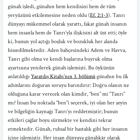
günah işledi, günahın hem kendisini hem de tüm
yeryüzünü etkilemesine neden oldu (
Ef. 2:1-3
). Tanrı
dünyayı mükemmel olarak yarattı, fakat günah insanın
hem insanla hem de Tanrı’yla ilişkisini alt üst etti; öyle
ki, bunun yol açtığı boşluk ve bozukluk her alanda
hissedilmektedir. Aden bahçesindeki Adem ve Havva,
Tanrı gibi olma ve kendi başlarına buyruk olma
ayartısına yenilerek günah işlemişti. Bu öykünün
anlatıldığı
Yaratılış Kitabı’nın 3. bölümü
günahın bu ilk
adımlarını doğuran soruyu barındırır: Doğru olanın ne
olduğuna karar verecek olan kimdir, “ben” mi “Tanrı”
mı? İnsan bu noktada “ben”i seçerek, iyi olan her şeyin
ve bilgeliğin kaynağı Tanrı’yı reddetmiştir; bunun
etkileri çağlar boyu sürmekte ve kendini tekrar
etmektedir. Günah, ruhsal bir hastalık gibi her insanın
içine işlemiştir. Her insan dünyaya günahkâr olarak