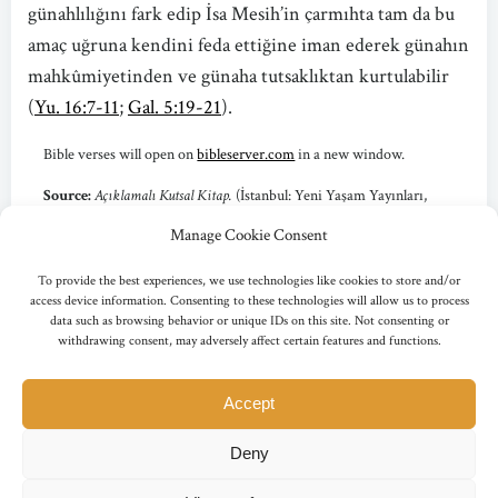
günahlılığını fark edip İsa Mesih’in çarmıhta tam da bu
amaç uğruna kendini feda ettiğine iman ederek günahın
mahkûmiyetinden ve günaha tutsaklıktan kurtulabilir
(
Yu. 16:7-11
;
Gal. 5:19-21
).
Bible verses will open on
bibleserver.com
in a new window.
Source:
Açıklamalı Kutsal Kitap.
(İstanbul: Yeni Yaşam Yayınları,
2010) p. 12.
Manage Cookie Consent
Copyright © 2010 Yeni Yaşam Yayınları. Used by Permission.
To provide the best experiences, we use technologies like cookies to store and/or
access device information. Consenting to these technologies will allow us to process
data such as browsing behavior or unique IDs on this site. Not consenting or
withdrawing consent, may adversely affect certain features and functions.
Accept
© 2011-2026 Tanrıbilim Hazinesi editorial team. All Rights reserved.
Deny
All content on this site is used under license of the copyright
owners.