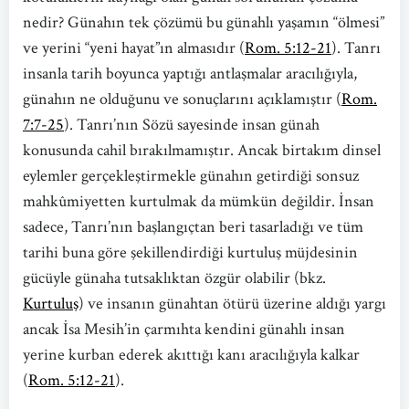
nedir? Günahın tek çözümü bu günahlı yaşamın “ölmesi”
ve yerini “yeni hayat”ın almasıdır (
Rom. 5:12-21
). Tanrı
insanla tarih boyunca yaptığı antlaşmalar aracılığıyla,
günahın ne olduğunu ve sonuçlarını açıklamıştır (
Rom.
7:7-25
). Tanrı’nın Sözü sayesinde insan günah
konusunda cahil bırakılmamıştır. Ancak birtakım dinsel
eylemler gerçekleştirmekle günahın getirdiği sonsuz
mahkûmiyetten kurtulmak da mümkün değildir. İnsan
sadece, Tanrı’nın başlangıçtan beri tasarladığı ve tüm
tarihi buna göre şekillendirdiği kurtuluş müjdesinin
gücüyle günaha tutsaklıktan özgür olabilir (bkz.
Kurtuluş
) ve insanın günahtan ötürü üzerine aldığı yargı
ancak İsa Mesih’in çarmıhta kendini günahlı insan
yerine kurban ederek akıttığı kanı aracılığıyla kalkar
(
Rom. 5:12-21
).