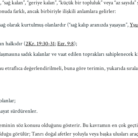
 “sağ kalan”, “geriye kalan”, “küçük bir topluluk” veya “az sayıda”
uda farklı, ancak birbiriyle ilişkili anlamlara gelirler:
sağ olarak kurtulmuş olanlardır (“sağ kalıp aranızda yaşayan”,
Yşu
n halkıdır (
2Kr. 19:30-31
;
Ezr. 9:8
);
laşmasına sadık kalanlar ve vaat edilen toprakları sahiplenecek kiş
u etraflıca değerlendirilmeli, buna göre terimin, yukarıda sıra
olanlar;
hayat sürdürenler.
eyleminin söz konusu olduğunu gösterir. Bu kavramın en çok geçt
duğu görülür; Tanrı doğal afetler yoluyla veya başka ulusları araç