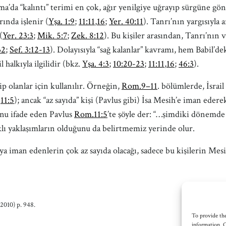
şma’da “kalıntı” terimi en çok, ağır yenilgiye uğrayıp sürgüne gö
rında işlenir (
Yşa. 1:9
;
11:11
,
16
;
Yer. 40:11
). Tanrı’nın yargısıyla 
(
Yer. 23:3
;
Mik. 5:7
;
Zek. 8:12
). Bu kişiler arasından, Tanrı’nın
32
;
Sef. 3:12-13
). Dolayısıyla “sağ kalanlar” kavramı, hem Babil
l halkıyla ilgilidir (bkz.
Yşa. 4:3
;
10:20-23
;
11:11
,
16
;
46:3
).
p olanlar için kullanılır. Örneğin,
Rom.9–11
. bölümlerde, İsrai
;
11:5
); ancak “az sayıda” kişi (Pavlus gibi) İsa Mesih’e iman eder
nu ifade eden Pavlus
Rom.11:5
’te şöyle der: “…şimdiki dönemde 
lı yaklaşımların olduğunu da belirtmemiz yerinde olur.
a iman edenlerin çok az sayıda olacağı, sadece bu kişilerin Mesi
 2010) p. 948.
To provide the
information. C