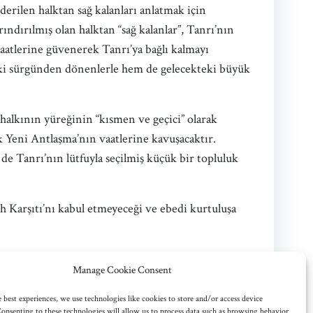
nderilen halktan sağ kalanları anlatmak için
arındırılmış olan halktan “sağ kalanlar”, Tanrı’nın
 vaatlerine güvenerek Tanrı’ya bağlı kalmayı
’deki sürgünden dönenlerle hem de gelecekteki büyük
l halkının yüreğinin “kısmen ve geçici” olarak
ek Yeni Antlaşma’nın vaatlerine kavuşacaktır.
de Tanrı’nın lütfuyla seçilmiş küçük bir topluluk
h Karşıtı’nı kabul etmeyeceği ve ebedi kurtuluşa
Manage Cookie Consent
 best experiences, we use technologies like cookies to store and/or access device
onsenting to these technologies will allow us to process data such as browsing behavior