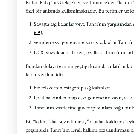
Kutsal Kitap’ta Grekçe’den ve İbranice’den “kalıntı”,
özel bir anlamda kullanılmaktadır. Bu terimler üç kon
Savaşta sağ kalanlar veya Tanrı’nın yargısından 
6:9
);
yeniden eski gönencine kavuşacak olan Tanrı’nı
İÖ 8. yüzyıldan itibaren, özellikle Tanrı’nın ant
Bundan dolayı terimin geçtiği kısımda anlatılan kon
karar verilmelidir:
bir felaketten esirgenip sağ kalanlar;
İsrail halkından olup eski gönencine kavuşacak 
Tanrı’nın vaatlerine güvenip bunlara bağlı bir 
Bir “kalıntı”dan söz edilmesi, “ortadan kaldırma” 
çoğunlukla Tanrı’nın İsrail halkını cezalandırması ol