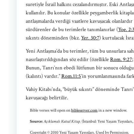
suretiyle İsrail halkını cezalandırmıştır. Eski Antla
kullanılır. Bu konular özellikle peygamberlik kitapla
antlaşmalarda verdiği vaatlere kavuşacak olanlardır 
sürdürenler de bu terimlerle tanımlanırlar (
Yoe. 2:
sıkıntı döneminden (bkz.
Yer. 30:7
) kurtulacak İsrai
Yeni Antlaşma’da bu terimler, tüm bu unsurlara sahi
nasırlaştırıldığından söz edilir (özellikle
Rom. 9:27
Bunun, Tanrı’nın ebedi lütfunun bir sonucu olduğu
(kalıntı) vardır.”
Rom.11:5
’in yorumlanmasında fark
Vahiy Kitabı’nda, “büyük sıkıntı” döneminde Tanrı’y
kavuşacağı belirtilir.
Bible verses will open on
bibleserver.com
in a new window.
Source:
Açıklamalı Kutsal Kitap.
(İstanbul: Yeni Yaşam Yayınları,
Copyright © 2010 Yeni Yaşam Yayınları. Used by Permission.