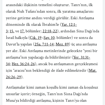
arasındaki ilişkinin temelini oluşturur. Tanrı’nın, ilk
olarak Nuh Tufanı’ndan sonra, ilk yaratma amaçlarını
yerine getirme andını verdiği görülür. Eski Antlaşma
döneminde ilk olarak İbrahim’le (
Yar. 12:1-
3
;
15.
ve
17.
bölümler;
22:18-22
), ardından Sina Dağı’nda
İsrail halkıyla (
Çık. 19
–
Say. 10
. bölümler) ve sonra da
Davut’la yapılan (
2Sa. 7:11-14
;
Mez. 89
) üç ana antlaşma
yer alır. Eski Antlaşma metinlerinde gelecekte “yeni bir
antlaşma”nın yapılacağı da bildirilmiştir (
Yer. 31:31-
34
;
Hez. 36:24-26
), ancak bu antlaşmanın gerçekleşmesi
için “aracısı”nın beklendiği de ifade edilmektedir (
Mat.
26:26-29
).
Antlaşmalar kimi zaman koşullu kimi zaman da koşulsuz
unsurlar içerir; örneğin, Tanrı’nın Siına Dağı’nda
Musa’ya bildirdiği antlaşma, kişinin Tanrı’ya olan