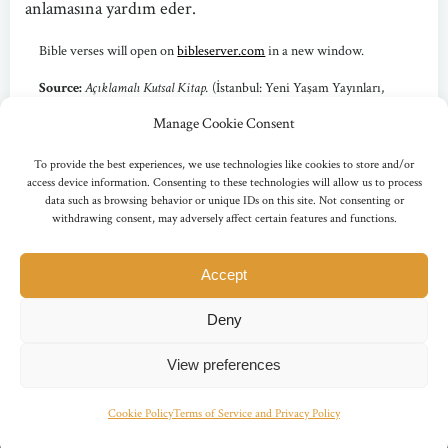
anlamasına yardım eder.
Bible verses will open on
bibleserver.com
in a new window.
Source:
Açıklamalı Kutsal Kitap.
(İstanbul: Yeni Yaşam Yayınları,
2010) p. 25.
Manage Cookie Consent
Copyright © 2010 Yeni Yaşam Yayınları. Used by Permission.
To provide the best experiences, we use technologies like cookies to store and/or
access device information. Consenting to these technologies will allow us to process
data such as browsing behavior or unique IDs on this site. Not consenting or
withdrawing consent, may adversely affect certain features and functions.
Accept
© 2011-2026 Tanrıbilim Hazinesi editorial team. All Rights reserved.
Deny
All content on this site is used under license of the copyright
owners.
View preferences
Cookie Policy
Terms of Service and Privacy Policy