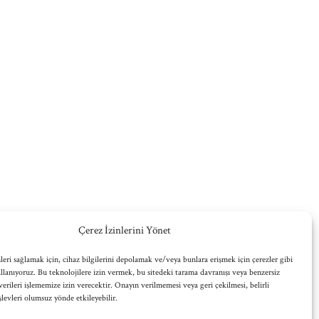
Çerez İzinlerini Yönet
leri sağlamak için, cihaz bilgilerini depolamak ve/veya bunlara erişmek için çerezler gibi
ullanıyoruz. Bu teknolojilere izin vermek, bu sitedeki tarama davranışı veya benzersiz
verileri işlememize izin verecektir. Onayın verilmemesi veya geri çekilmesi, belirli
işlevleri olumsuz yönde etkileyebilir.